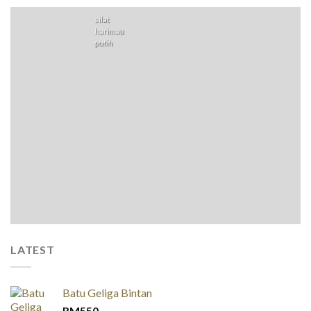
silat
harimau
putih
LATEST
Batu Geliga Bintan
RM
550