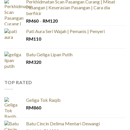
Perkhidmatan Scan Pasangan Curang | Minat
Pasangan | Keserasian Pasangan | Cara dia
berfikir
Price
RM
60
–
RM
120
range:
Pati Aura Seri Wajah | Pemanis | Penyeri
RM60
RM
110
through
RM120
Batu Geliga Lipan Putih
RM
320
TOP RATED
Geliga Tok Raqib
RM
860
Batu Cincin Delima Mentari Dewangi