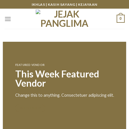
Skip
IKHLAS | KASIH SAYANG | KEJAYAAN
to
content
0
FEATURED VENDOR
This Week Featured
Vendor
Change this to anything. Consectetuer adipiscing elit.
GO TO SHOP