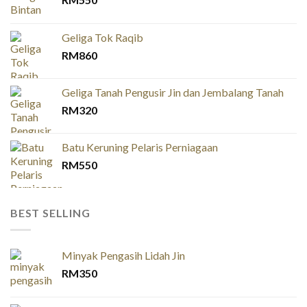
Geliga Tok Raqib
RM
860
Geliga Tanah Pengusir Jin dan Jembalang Tanah
RM
320
Batu Keruning Pelaris Perniagaan
RM
550
BEST SELLING
Minyak Pengasih Lidah Jin
RM
350