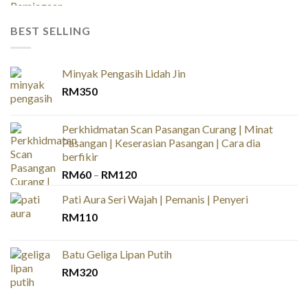
BEST SELLING
Minyak Pengasih Lidah Jin
RM
350
Perkhidmatan Scan Pasangan Curang | Minat
Pasangan | Keserasian Pasangan | Cara dia
berfikir
Price
RM
60
–
RM
120
range:
Pati Aura Seri Wajah | Pemanis | Penyeri
RM60
RM
110
through
RM120
Batu Geliga Lipan Putih
RM
320