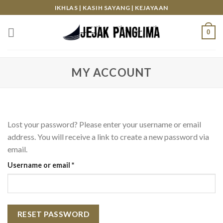
Skip
IKHLAS | KASIH SAYANG | KEJAYAAN
to
content
0
MY ACCOUNT
Lost your password? Please enter your username or email
address. You will receive a link to create a new password via
email.
Required
Username or email
*
RESET PASSWORD