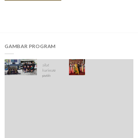
GAMBAR PROGRAM
silat
harimau
putih