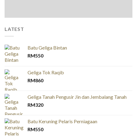
LATEST
Batu Geliga Bintan
RM
550
Geliga Tok Raqib
RM
860
Geliga Tanah Pengusir Jin dan Jembalang Tanah
RM
320
Batu Keruning Pelaris Perniagaan
RM
550