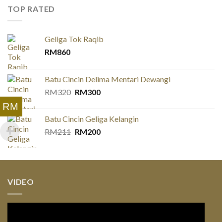
TOP RATED
Geliga Tok Raqib
RM
860
Batu Cincin Delima Mentari Dewangi
Original
Current
RM
320
RM
300
price
price
RM
was:
is:
Batu Cincin Geliga Kelangin
RM320.
RM300.
Original
Current
RM
211
RM
200
price
price
was:
is:
RM211.
RM200.
VIDEO