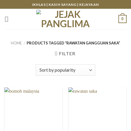
Skip
IKHLAS | KASIH SAYANG | KEJAYAAN
to
content
0
HOME
/
PRODUCTS TAGGED “RAWATAN GANGGUAN SAKA”
FILTER