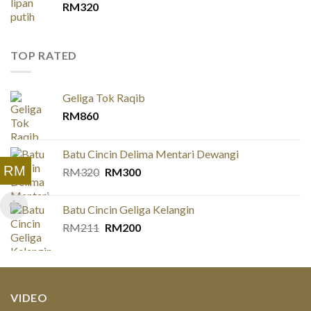
RM
320
TOP RATED
Geliga Tok Raqib
RM
860
Batu Cincin Delima Mentari Dewangi
RM
Original
Current
RM
320
RM
300
price
price
was:
is:
Batu Cincin Geliga Kelangin
RM320.
RM300.
Original
Current
RM
211
RM
200
price
price
was:
is:
RM211.
RM200.
VIDEO