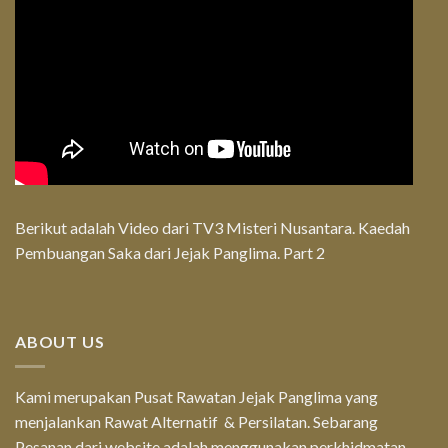
Berikut adalah Video dari TV3 Misteri Nusantara. Kaedah
Pembuangan Saka dari Jejak Panglima. Part 2
ABOUT US
Kami merupakan Pusat Rawatan Jejak Panglima yang
menjalankan Rawat Alternatif & Persilatan. Sebarang
Pesanan dari website adalah menggunakan perkhidmatan