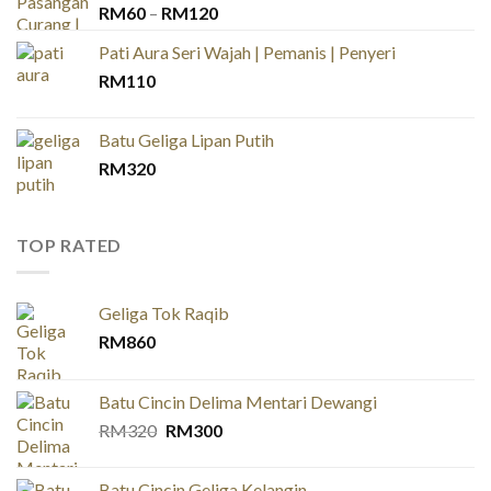
Price
RM
60
–
RM
120
range:
Pati Aura Seri Wajah | Pemanis | Penyeri
RM60
RM
110
through
RM120
Batu Geliga Lipan Putih
RM
320
TOP RATED
Geliga Tok Raqib
RM
860
Batu Cincin Delima Mentari Dewangi
Original
Current
RM
320
RM
300
price
price
was:
is:
Batu Cincin Geliga Kelangin