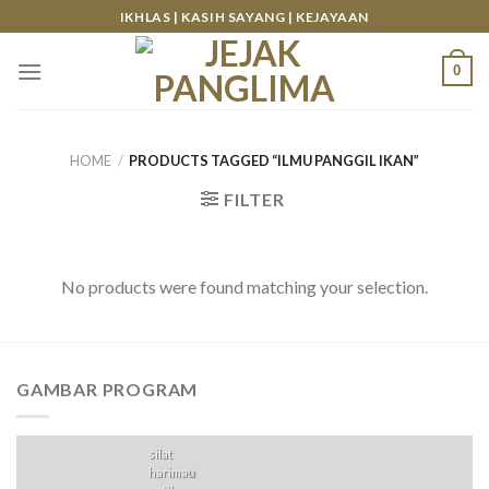
Skip
IKHLAS | KASIH SAYANG | KEJAYAAN
to
content
0
HOME
/
PRODUCTS TAGGED “ILMU PANGGIL IKAN”
FILTER
No products were found matching your selection.
GAMBAR PROGRAM
silat
harimau