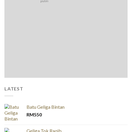
putih
LATEST
Batu Geliga Bintan
RM
550
Geliga Tok Raqib