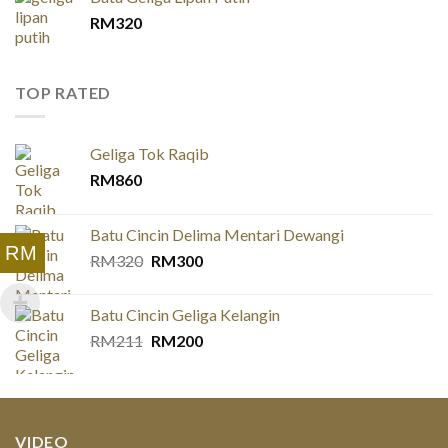
RM
320
TOP RATED
Geliga Tok Raqib
RM
860
Batu Cincin Delima Mentari Dewangi
RM
Original
Current
RM
320
RM
300
price
price
was:
is:
Batu Cincin Geliga Kelangin
RM320.
RM300.
Original
Current
RM
211
RM
200
price
price
was:
is:
RM211.
RM200.
VIDEO