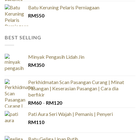
Batu Keruning Pelaris Perniagaan
RM
550
BEST SELLING
Minyak Pengasih Lidah Jin
RM
350
Perkhidmatan Scan Pasangan Curang | Minat
Pasangan | Keserasian Pasangan | Cara dia
berfikir
Price
RM
60
–
RM
120
range:
Pati Aura Seri Wajah | Pemanis | Penyeri
RM60
RM
110
through
RM120
Batu Geliga Lipan Putih