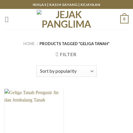
Skip
IKHLAS | KASIH SAYANG | KEJAYAAN
to
content
0
HOME
/
PRODUCTS TAGGED “GELIGA TANAH”
FILTER