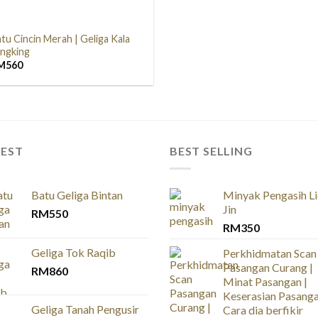
tu Cincin Merah | Geliga Kala
engking
M
560
TEST
BEST SELLING
Batu Geliga Bintan
Minyak Pengasih L
Jin
RM
550
RM
350
Geliga Tok Raqib
Perkhidmatan Scan
Pasangan Curang |
RM
860
Minat Pasangan |
Keserasian Pasanga
Geliga Tanah Pengusir
Cara dia berfikir