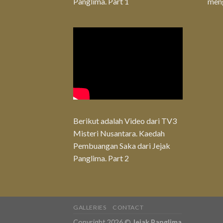
Panglima. Part 1
men
Berikut adalah Video dari TV3
Misteri Nusantara. Kaedah
Pembuangan Saka dari Jejak
Panglima. Part 2
GALLERIES
CONTACT
Copyright 2026 ©
Jejak Panglima