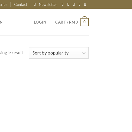
eries
Contact
Newsletter
0
AN
LOGIN
CART /
RM
0
ingle result