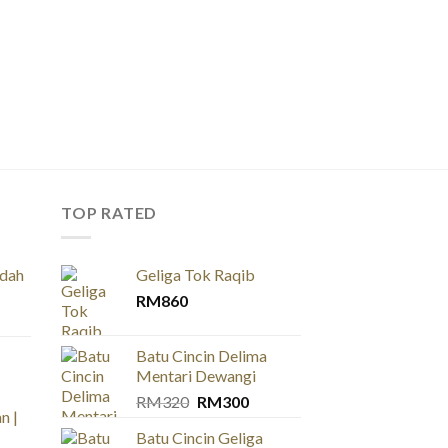
TOP RATED
idah
Geliga Tok Raqib
RM
860
Batu Cincin Delima
Mentari Dewangi
Original
Current
RM
320
RM
300
n |
price
price
Batu Cincin Geliga
was:
is: