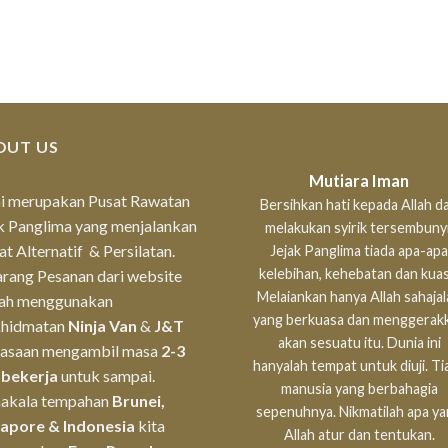
OUT US
Mutiara Iman
i merupakan Pusat Rawatan
Bersihkan hati kepada Allah da
k Panglima yang menjalankan
melakukan syirik tersembunyi
t Alternatif & Persilatan.
Jejak Panglima tiada apa-apa
kelebihan, kehebatan dan kuas
rang Pesanan dari website
Melaiankan hanya Allah sahaja
lah menggunakan
yang berkuasa dan menggerak
khidmatan
Ninja Van
&
J&T
akan sesuatu itu. Dunia ini
iasaan mengambil masa
2-3
hanyalah tempat untuk diuji. Ti
 bekerja
untuk sampai.
manusia yang berbahagia
akala tempahan
Brunei,
sepenuhnya. Nikmatilah apa y
gapore & Indonesia
kita
Allah atur dan tentukan.