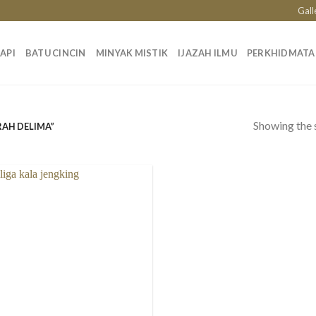
Gall
API
BATU CINCIN
MINYAK MISTIK
IJAZAH ILMU
PERKHIDMAT
Showing the s
AH DELIMA”