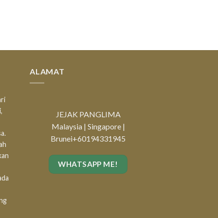
ALAMAT
ri
,
JEJAK PANGLIMA
Malaysia | Singapore |
a.
Brunei
+60194331945
lah
kan
WHATSAPP ME!
ada
ang