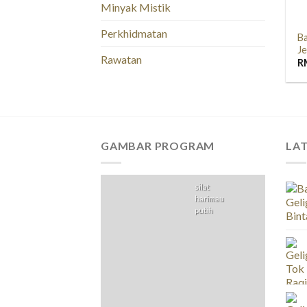
Minyak Mistik
Perkhidmatan
Ba
J
Rawatan
R
GAMBAR PROGRAM
LA
silat
harimau
putih