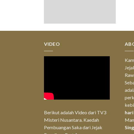
VIDEO
AB
Kam
Jeja
Rawa
Seba
ada
per
keb
Berikut adalah Video dari TV3
hari
Misteri Nusantara. Kaedah
Man
Pembuangan Saka dari Jejak
Sin