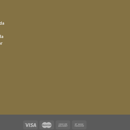
ada
da
ar