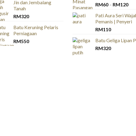
Jin dan Jembalang
Pri
RM
60
–
RM
120
Tanah
ran
Pati Aura Seri Wajah
RM
320
RM
Pemanis | Penyeri
thr
Batu Keruning Pelaris
RM
110
RM
Perniagaan
Batu Geliga Lipan P
RM
550
RM
320