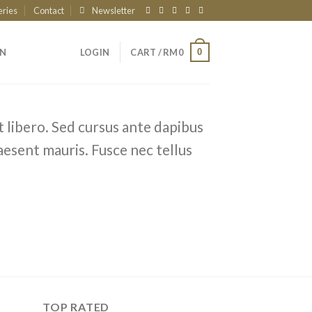
eries
Contact
Newsletter
0
AN
LOGIN
CART /
RM
0
t libero. Sed cursus ante dapibus
aesent mauris. Fusce nec tellus
TOP RATED