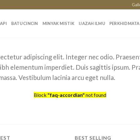
Gall
API
BATU CINCIN
MINYAK MISTIK
IJAZAH ILMU
PERKHIDMAT
ctetur adipiscing elit. Integer nec odio. Praesen
 nibh elementum imperdiet. Duis sagittis ipsum. Pr
assa. Vestibulum lacinia arcu eget nulla.
Block
"faq-accordian"
not found
TEST
BEST SELLING