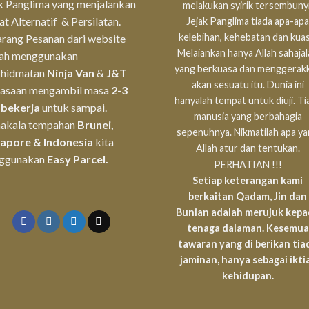
k Panglima yang menjalankan
melakukan syirik tersembunyi
t Alternatif & Persilatan.
Jejak Panglima tiada apa-apa
kelebihan, kehebatan dan kuas
rang Pesanan dari website
Melaiankan hanya Allah sahaja
lah menggunakan
yang berkuasa dan menggerak
khidmatan
Ninja Van
&
J&T
akan sesuatu itu. Dunia ini
iasaan mengambil masa
2-3
hanyalah tempat untuk diuji. Ti
 bekerja
untuk sampai.
manusia yang berbahagia
akala tempahan
Brunei,
sepenuhnya. Nikmatilah apa y
gapore & Indonesia
kita
Allah atur dan tentukan.
ggunakan
Easy Parcel.
PERHATIAN !!!
Setiap keterangan kami
berkaitan Qadam, Jin dan
Bunian adalah merujuk kep
tenaga dalaman. Kesemua
tawaran yang di berikan tia
jaminan, hanya sebagai ikti
kehidupan.