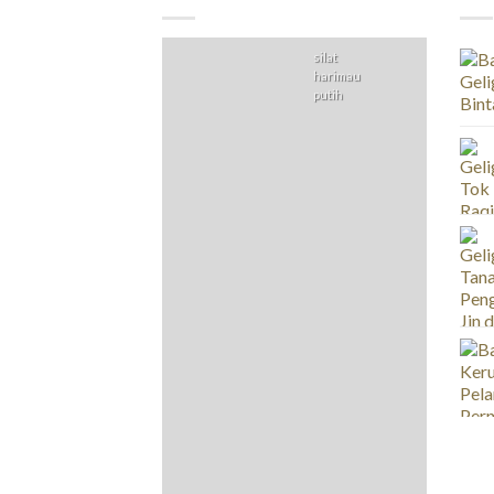
silat
harimau
putih