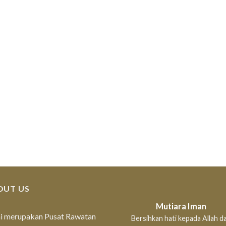
OUT US
Mutiara Iman
i merupakan Pusat Rawatan
Bersihkan hati kepada Allah da