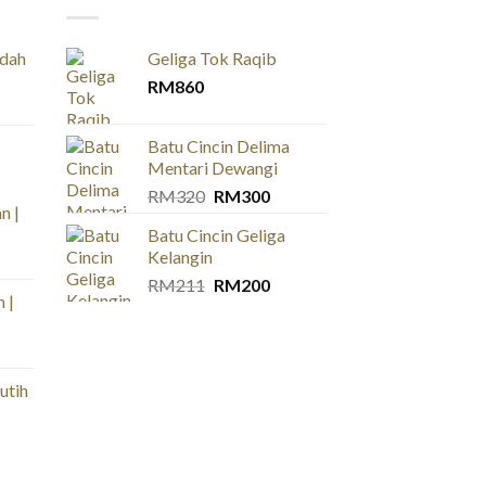
idah
Geliga Tok Raqib
RM
860
Batu Cincin Delima
Mentari Dewangi
Original
Current
RM
320
RM
300
n |
price
price
Batu Cincin Geliga
was:
is:
Kelangin
ce
RM320.
RM300.
ge:
Original
Current
RM
211
RM
200
 |
60
price
price
ough
was:
is:
120
RM211.
RM200.
utih