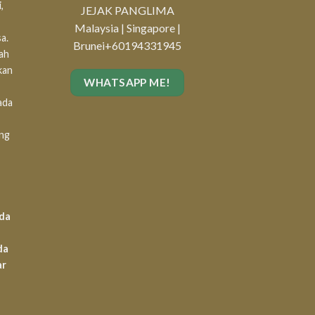
,
JEJAK PANGLIMA
Malaysia | Singapore |
a.
Brunei
+60194331945
lah
kan
WHATSAPP ME!
ada
ang
ada
da
ar