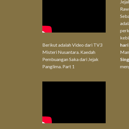
Jeja
Rawa
Seba
ada
per
keb
Berikut adalah Video dari TV3
hari
Misteri Nusantara. Kaedah
Man
Pembuangan Saka dari Jejak
Sin
Panglima. Part 1
men