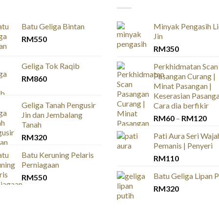
Batu Geliga Bintan
Minyak Pengasih L
Jin
RM
550
RM
350
Geliga Tok Raqib
Perkhidmatan Scan
Pasangan Curang |
RM
860
Minat Pasangan |
Keserasian Pasanga
Geliga Tanah Pengusir
Cara dia berfikir
Jin dan Jembalang
Pri
RM
60
–
RM
120
Tanah
ran
Pati Aura Seri Wajah
RM
320
RM
Pemanis | Penyeri
thr
Batu Keruning Pelaris
RM
110
RM
Perniagaan
Batu Geliga Lipan P
RM
550
RM
320