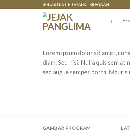
Skip
IKHLAS | KASIH SAYANG | KEJAYAAN
to
content
TER
Lorem ipsum dolor sit amet, conse
diam. Sed nisi. Nulla quis sem at
sed augue semper porta. Mauris m
GAMBAR PROGRAM
LA