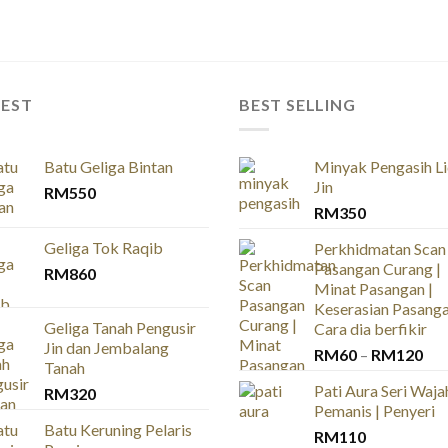
TEST
BEST SELLING
Batu Geliga Bintan
Minyak Pengasih L
Jin
RM
550
RM
350
Geliga Tok Raqib
Perkhidmatan Scan
Pasangan Curang |
RM
860
Minat Pasangan |
Keserasian Pasanga
Geliga Tanah Pengusir
Cara dia berfikir
Jin dan Jembalang
Pri
RM
60
–
RM
120
Tanah
ran
Pati Aura Seri Wajah
RM
320
RM
Pemanis | Penyeri
thr
Batu Keruning Pelaris
RM
110
RM