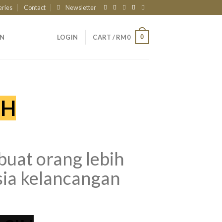
eries
Contact
Newsletter
0
AN
LOGIN
CART /
RM
0
IH
at orang lebih
sia kelancangan