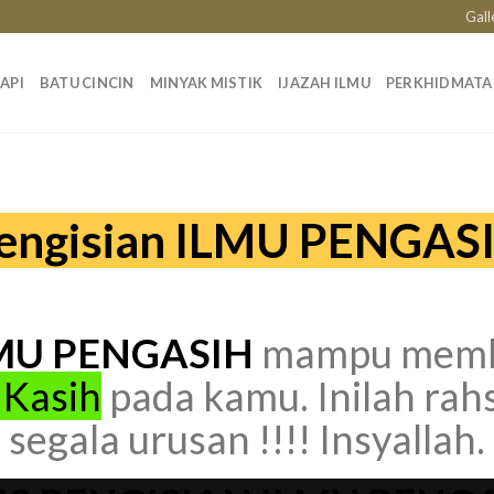
Gall
API
BATU CINCIN
MINYAK MISTIK
IJAZAH ILMU
PERKHIDMAT
engisian ILMU
PENGAS
MU PENGASIH
mampu membu
 Kasih
pada kamu. Inilah rah
segala urusan !!!! Insyallah.