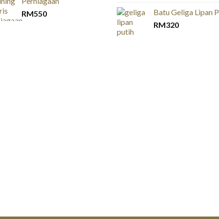
Perniagaan
Batu Geliga Lipan P
RM
550
RM
320