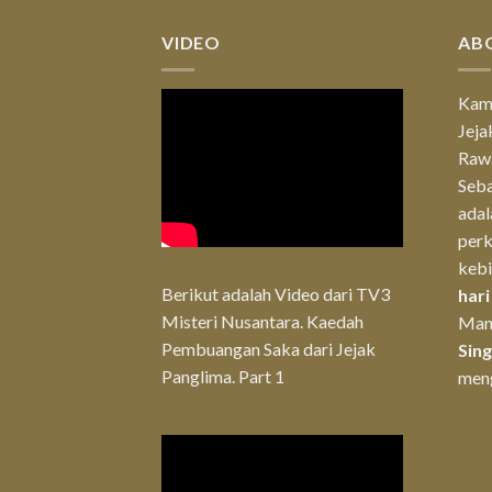
VIDEO
AB
Kam
Jeja
Rawa
Seba
ada
per
keb
Berikut adalah Video dari TV3
hari
Misteri Nusantara. Kaedah
Man
Pembuangan Saka dari Jejak
Sin
Panglima. Part 1
men