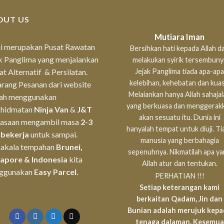
OUT US
Mutiara Iman
i merupakan Pusat Rawatan
Bersihkan hati kepada Allah da
k Panglima yang menjalankan
melakukan syirik tersembunyi
t Alternatif & Persilatan.
Jejak Panglima tiada apa-apa
kelebihan, kehebatan dan kuas
rang Pesanan dari website
Melaiankan hanya Allah sahaja
lah menggunakan
yang berkuasa dan menggerak
khidmatan
Ninja Van
&
J&T
akan sesuatu itu. Dunia ini
iasaan mengambil masa
2-3
hanyalah tempat untuk diuji. Ti
 bekerja
untuk sampai.
manusia yang berbahagia
akala tempahan
Brunei,
sepenuhnya. Nikmatilah apa y
gapore & Indonesia
kita
Allah atur dan tentukan.
ggunakan
Easy Parcel.
PERHATIAN !!!
Setiap keterangan kami
berkaitan Qadam, Jin dan
Bunian adalah merujuk kep
tenaga dalaman. Kesemua