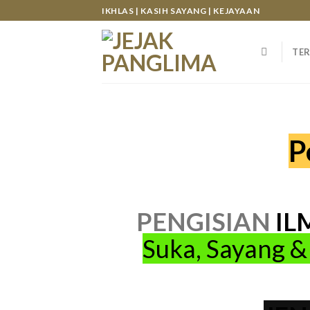
Skip
IKHLAS | KASIH SAYANG | KEJAYAAN
to
content
TER
P
PENGISIAN
IL
Suka, Sayang &