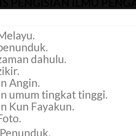
IS PENGISIAN ILMU PENG
Melayu.
 penunduk.
zaman dahulu.
ikir.
n Angin.
n umum tingkat tinggi.
an Kun Fayakun.
Foto.
 Penunduk.