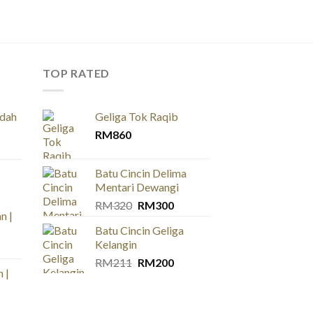
TOP RATED
idah
Geliga Tok Raqib
RM
860
Batu Cincin Delima
Mentari Dewangi
Original
Current
RM
320
RM
300
n |
price
price
Batu Cincin Geliga
was:
is:
Kelangin
ce
RM320.
RM300.
ge:
Original
Current
RM
211
RM
200
 |
60
price
price
ough
was:
is:
120
RM211.
RM200.