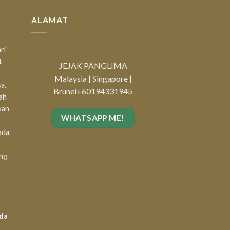
ALAMAT
ri
,
JEJAK PANGLIMA
Malaysia | Singapore |
a.
Brunei
+60194331945
lah
kan
WHATSAPP ME!
ada
ang
ada