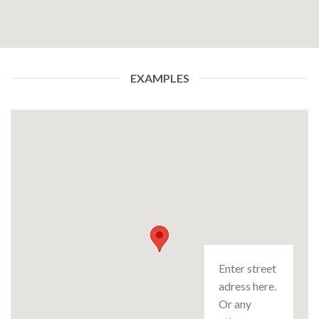
EXAMPLES
Enter street
adress here.
Or any