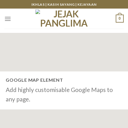
Skip
IKHLAS | KASIH SAYANG | KEJAYAAN
to
content
0
GOOGLE MAP ELEMENT
Add highly customisable Google Maps to
any page.